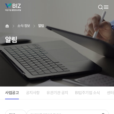
본문내용 바로가기
소식·정보
알림
알림
사업공고
공지사항
유관기관 공지
BI입주기업 소식
센터