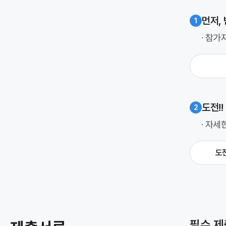
먼저,
1
· 참가자
도전!
2
· 자세한
도전
필수 