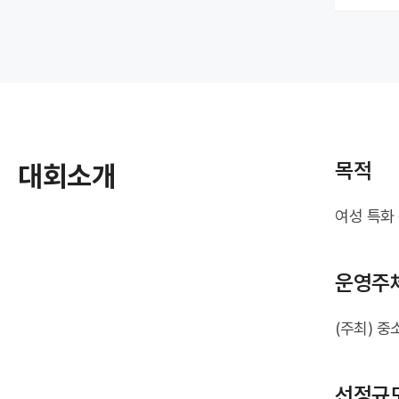
목적
대회소개
여성 특화
운영주
(주최) 중
선정규